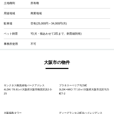
土地権利
所有権
用途地域
商業地域
駐車場
空有(25,000円～34,000円/月)
ペット飼育
可(犬・猫あわせて2匹まで、飼育細則有)
事務所使用
不可
大阪市の物件
サンクタス鶴見緑地パークアドレス
プラネスーペリア与力町
4LDK/ 78.81㎡/大阪府大阪市鶴見区浜2-3-
3LDK+WIC/ 77.10㎡/大阪府大阪市北区与力
25
町7-2
大阪福島タワー
ディーグランセ上町台ハイレジデンス