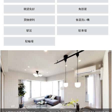
眺望良好
角部屋
買物便利
食器洗い機
駅近
駐車場
駐輪場