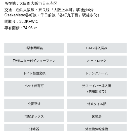
所在地 : 大阪府大阪市天王寺区
交通 : 近鉄大阪線・奈良線『大阪上本町』駅徒歩4分
OsakaMetro谷町線・千日前線『谷町九丁目』駅徒歩5分
間取り : 3LDK+WIC
専有面積 : 74.96 ㎡
2駅利用可能
CATV導入済み
TVモニター付インターフォン
オートロック
トイレ新規交換
トランクルーム
ペット飼育可
光ファイバー導入済
（共用部まで）
公園至近
外観タイル貼
宅配ボックス
床暖房
浄水器
浴室換気乾燥機