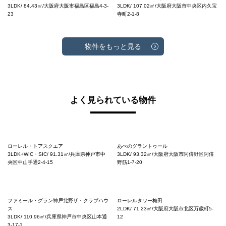
3LDK/ 84.43㎡/大阪府大阪市福島区福島4-3-
3LDK/ 107.02㎡/大阪府大阪市中央区内久宝
23
寺町2-1-8
物件をもっと見る
よく見られている物件
ローレル・トアスクエア
あべのグラントゥール
3LDK+WIC・SIC/ 91.31㎡/兵庫県神戸市中
3LDK/ 93.32㎡/大阪府大阪市阿倍野区阿倍
央区中山手通2-4-15
野筋1-7-20
ファミール・グラン神戸北野ザ・クラブハウ
ローレルタワー梅田
ス
2LDK/ 71.23㎡/大阪府大阪市北区万歳町5-
3LDK/ 110.96㎡/兵庫県神戸市中央区山本通
12
3-17-1