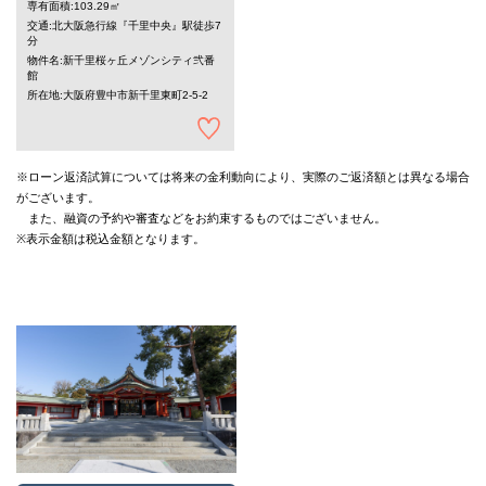
専有面積:103.29㎡
交通:北大阪急行線『千里中央』駅徒歩7
分
物件名:新千里桜ヶ丘メゾンシティ弐番
館
所在地:大阪府豊中市新千里東町2-5-2
※ローン返済試算については将来の金利動向により、実際のご返済額とは異なる場合
がございます。
また、融資の予約や審査などをお約束するものではございません。
※表示金額は税込金額となります。