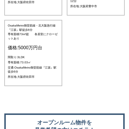
12分
所在地:大阪府吹田市
所在地:大阪府豊中市
OsakaMetro御堂筋線・北大阪急行線
『江坂』駅徒歩6分
専有面積73m²超 各居室にクローゼ
ットあり
価格:5000万円台
間取り:3LDK
専有面積:73.03㎡
交通:OsakaMetro御堂筋線『江坂』駅
徒歩6分
所在地:大阪府吹田市
オープンルーム物件を