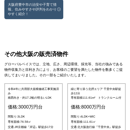
大阪府豊中市の治安や子育て情
報、住みやすさや評判をわかり
やすく紹介！
その他大阪の販売済物件
グローバルベイスでは、立地、広さ、周辺環境、採光等、当社の強みである
物件収集力と目利き力により、お客様のご要望を満たした物件を数多くご提
供してまいりました。その一部をご紹介いたします。
令和4年に共用部大規模修繕工事実施済
緑に寄り添う北摂エリア 千里中央駅徒
み
歩12分
南西向き・約17.2帖の明るいLDK
専有面積111.61m² トランクルーム付
価格:3000万円台
価格:8000万円台
間取り:3LDK
間取り:4LDK+WIC
専有面積:76.58㎡
専有面積:111.61㎡
交通:JR京都線『岸辺』駅徒歩17分
交通:北大阪急行線『千里中央』駅徒歩