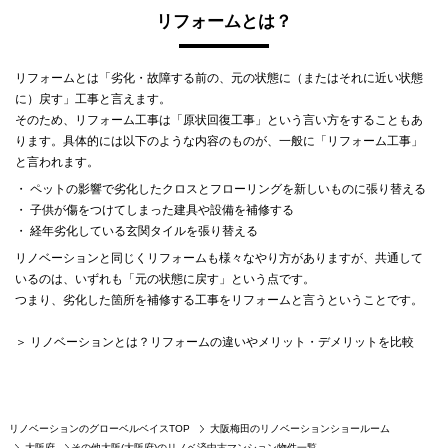
リフォームとは？
リフォームとは「劣化・故障する前の、元の状態に（またはそれに近い状態
に）戻す」工事と言えます。
そのため、リフォーム工事は「原状回復工事」という言い方をすることもあ
ります。具体的には以下のような内容のものが、一般に「リフォーム工事」
と言われます。
・ ペットの影響で劣化したクロスとフローリングを新しいものに張り替える
・ 子供が傷をつけてしまった建具や設備を補修する
・ 経年劣化している玄関タイルを張り替える
リノベーションと同じくリフォームも様々なやり方がありますが、共通して
いるのは、いずれも「元の状態に戻す」という点です。
つまり、劣化した箇所を補修する工事をリフォームと言うということです。
＞ リノベーションとは？リフォームの違いやメリット・デメリットを比較
リノベーションのグローベルベイスTOP
大阪梅田のリノベーションショールーム
その他大阪(大阪府)のリノベ済中古マンション物件一覧
大阪府