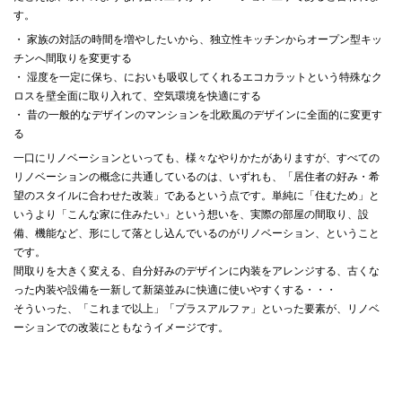
す。
・ 家族の対話の時間を増やしたいから、独立性キッチンからオープン型キッ
チンへ間取りを変更する
・ 湿度を一定に保ち、においも吸収してくれるエコカラットという特殊なク
ロスを壁全面に取り入れて、空気環境を快適にする
・ 昔の一般的なデザインのマンションを北欧風のデザインに全面的に変更す
る
一口にリノベーションといっても、様々なやりかたがありますが、すべての
リノベーションの概念に共通しているのは、いずれも、「居住者の好み・希
望のスタイルに合わせた改装」であるという点です。単純に「住むため」と
いうより「こんな家に住みたい」という想いを、実際の部屋の間取り、設
備、機能など、形にして落とし込んでいるのがリノベーション、ということ
です。
間取りを大きく変える、自分好みのデザインに内装をアレンジする、古くな
った内装や設備を一新して新築並みに快適に使いやすくする・・・
そういった、「これまで以上」「プラスアルファ」といった要素が、リノベ
ーションでの改装にともなうイメージです。