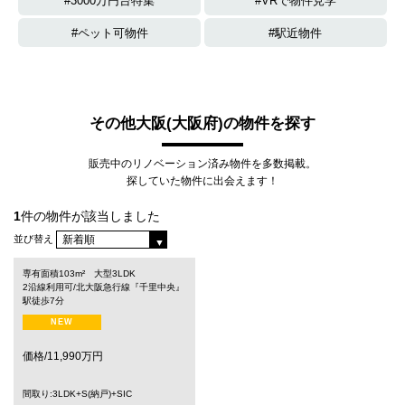
3000万円台特集
VRで物件見学
ペット可物件
駅近物件
その他大阪(大阪府)の物件を探す
販売中のリノベーション済み物件を多数掲載。
探していた物件に出会えます！
1
件の物件が該当しました
並び替え
専有面積103m² 大型3LDK
2沿線利用可/北大阪急行線『千里中央』
駅徒歩7分
NEW
価格/11,990万円
間取り:3LDK+S(納戸)+SIC