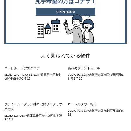
見学希望の方はコチラ！
OPEN ROOM
よく見られている物件
ローレル・トアスクエア
あべのグラントゥール
3LDK+WIC・SIC/ 91.31㎡/兵庫県神戸市中
3LDK/ 93.32㎡/大阪府大阪市阿倍野区阿倍
央区中山手通2-4-15
野筋1-7-20
ファミール・グラン神戸北野ザ・クラブ
ローレルタワー梅田
ハウス
2LDK/ 71.23㎡/大阪府大阪市北区万歳町5-
12
3LDK/ 110.96㎡/兵庫県神戸市中央区山本通
3-17-1