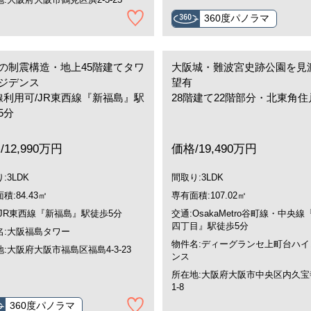
360度パノラマ
の制震構造・地上45階建てタワ
大阪城・難波宮史跡公園を見
ジデンス
望有
線利用可/JR東西線『新福島』駅
28階建て22階部分・北東角住
5分
/12,990万円
価格/19,490万円
:3LDK
間取り:3LDK
積:84.43㎡
専有面積:107.02㎡
:JR東西線『新福島』駅徒歩5分
交通:OsakaMetro谷町線・中央線
四丁目』駅徒歩5分
名:大阪福島タワー
物件名:ディーグランセ上町台ハイ
:大阪府大阪市福島区福島4-3-23
ンス
所在地:大阪府大阪市中央区内久宝寺
1-8
360度パノラマ