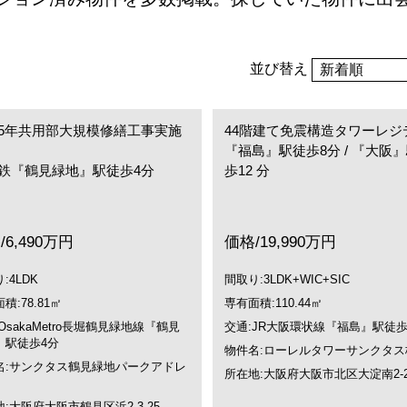
並び替え
5年共用部大規模修繕工事実施
44階建て免震構造タワーレジ
『福島』駅徒歩8分 / 『大阪
鉄『鶴見緑地』駅徒歩4分
歩12 分
/6,490万円
価格/19,990万円
:4LDK
間取り:3LDK+WIC+SIC
積:78.81㎡
専有面積:110.44㎡
OsakaMetro長堀鶴見緑地線『鶴見
交通:JR大阪環状線『福島』駅徒歩
』駅徒歩4分
物件名:ローレルタワーサンクタス
名:サンクタス鶴見緑地パークアドレ
所在地:大阪府大阪市北区大淀南2-2-
:大阪府大阪市鶴見区浜2-3-25