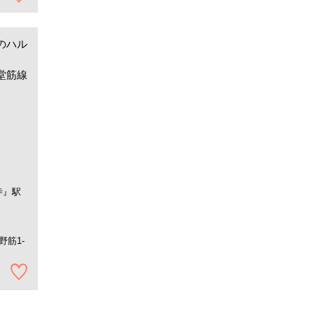
のハル
御堂筋線
寺』駅
筋1-