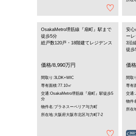
OsakaMetro堺筋線『扇町』駅まで
安心
徒歩5分
ーレ
総戸数120戸・18階建てレジデンス
3沿
徒歩
価格/8,990万円
価格
間取り:3LDK+WIC
間取り
専有面積:77.10㎡
専有面
交通:OsakaMetro堺筋線『扇町』駅徒歩5
交通
分
物件
物件名:プラネスーペリア与力町
所在地
所在地:大阪府大阪市北区与力町7-2