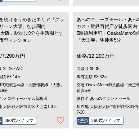
を続けるうめきたエリア『グラ
あべのキューズモール・あべ
リーン大阪』徒歩圏内
カス・近鉄百貨店が徒歩圏内
『大阪』駅徒歩9分を生活圏とす
5路線利用可・OsakaMetro
市型マンション
『天王寺』駅徒歩5分
/7,290万円
価格/12,290万円
:2LDK+WIC
間取り:3LDK
積:63.14㎡
専有面積:93.32㎡
:JR東海道本線・大阪環状線『大阪』
交通:OsakaMetro御堂筋線『天王
歩9分
徒歩5分
名:メロディーハイム新梅田
物件名:あべのグラントゥール
:大阪府大阪市北区大淀南1-3-5
所在地:大阪府大阪市阿倍野区阿倍野
7-20
360度パノラマ
360度パノラマ