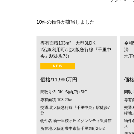
10
件の物件が該当しました
専有面積103m² 大型3LDK
令和
2沿線利用可/北大阪急行線『千里中
済
央』駅徒歩7分
地下
NEW
価格/11,990万円
価格
間取り:3LDK+S(納戸)+SIC
間取り
専有面積:103.29㎡
専有面
交通:北大阪急行線『千里中央』駅徒歩7
交通:
分
緑地
物件名:新千里桜ヶ丘メゾンシティ弐番館
物件
ス
所在地:大阪府豊中市新千里東町2-5-2
所在地