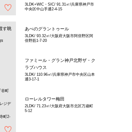
3LDK+WIC・SIC/ 91.31㎡/兵庫県神戸市
中央区中山手通2-4-15
渡す眺
あべのグラントゥール
3LDK/ 93.32㎡/大阪府大阪市阿倍野区阿
倍野筋1-7-20
戸
ファミール・グラン神戸北野ザ・ク
ラブハウス
3LDK/ 110.96㎡/兵庫県神戸市中央区山本
通3-17-1
『谷町
ローレルタワー梅田
レジデ
2LDK/ 71.23㎡/大阪府大阪市北区万歳町
5-12
町2-