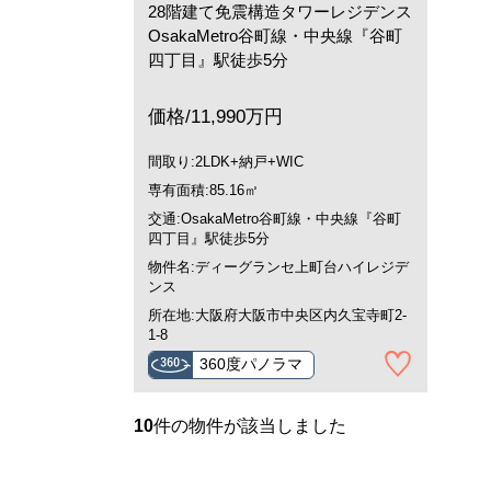
28階建て免震構造タワーレジデンス
OsakaMetro谷町線・中央線『谷町
四丁目』駅徒歩5分
価格/11,990万円
間取り:2LDK+納戸+WIC
専有面積:85.16㎡
交通:OsakaMetro谷町線・中央線『谷町
四丁目』駅徒歩5分
物件名:ディーグランセ上町台ハイレジデ
ンス
所在地:大阪府大阪市中央区内久宝寺町2-
1-8
360度パノラマ
10
件の物件が該当しました