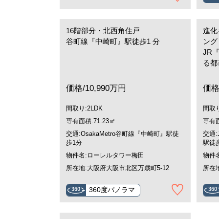
16階部分・北西角住戸
進化
谷町線『中崎町』駅徒歩1 分
ング
JR
る都
価格/10,990万円
価格
間取り:2LDK
間取り
専有面積:71.23㎡
専有面
交通:OsakaMetro谷町線『中崎町』駅徒
交通
歩1分
駅徒
物件名:ローレルタワー梅田
物件
所在地:大阪府大阪市北区万歳町5-12
所在地
360度パノラマ