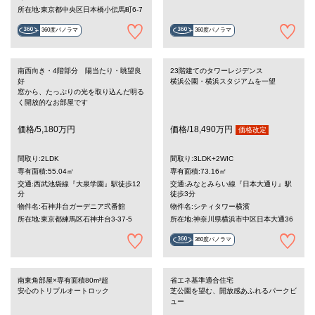
所在地:東京都中央区日本橋小伝馬町6-7
360度パノラマ
360度パノラマ
南西向き・4階部分 陽当たり・眺望良
23階建てのタワーレジデンス
好
横浜公園・横浜スタジアムを一望
窓から、たっぷりの光を取り込んだ明る
く開放的なお部屋です
価格/5,180万円
価格/18,490万円
価格改定
間取り:2LDK
間取り:3LDK+2WIC
専有面積:55.04㎡
専有面積:73.16㎡
交通:西武池袋線『大泉学園』駅徒歩12
交通:みなとみらい線『日本大通り』駅
分
徒歩3分
物件名:石神井台ガーデニア弐番館
物件名:シティタワー横濱
所在地:東京都練馬区石神井台3-37-5
所在地:神奈川県横浜市中区日本大通36
360度パノラマ
南東角部屋×専有面積80m²超
省エネ基準適合住宅
安心のトリプルオートロック
芝公園を望む、開放感あふれるパークビ
ュー