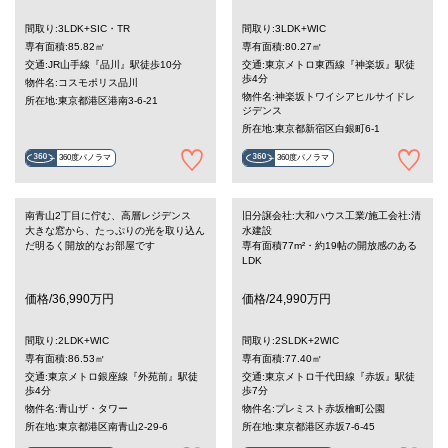
間取り:3LDK+SIC・TR
間取り:3LDK+WIC
専有面積:85.82㎡
専有面積:80.27㎡
交通:JR山手線『品川』駅徒歩10分
交通:東京メトロ東西線『神楽坂』駅徒
歩4分
物件名:コスモポリス品川
物件名:神楽坂トワイシアヒルサイドレ
所在地:東京都港区港南3-6-21
ジデンス
所在地:東京都新宿区白銀町6-1
360度パノラマ
360度パノラマ
南青山2丁目に佇む、高層レジデンス
旧分譲会社:大和ハウス工業/施工会社:清
大きな窓から、たっぷりの光を取り込ん
水建設
だ明るく開放的なお部屋です
専有面積77m²・約19帖の開放感のある
LDK
価格/36,990万円
価格/24,990万円
間取り:2LDK+WIC
間取り:2SLDK+2WIC
専有面積:86.53㎡
専有面積:77.40㎡
交通:東京メトロ銀座線『外苑前』駅徒
交通:東京メトロ千代田線『赤坂』駅徒
歩4分
歩7分
物件名:青山ザ・タワー
物件名:プレミスト赤坂檜町公園
所在地:東京都港区南青山2-29-6
所在地:東京都港区赤坂7-6-45