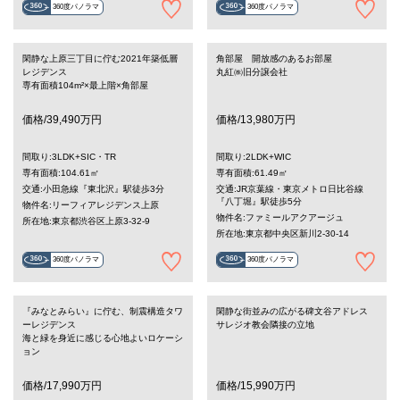
360度パノラマ
360度パノラマ
閑静な上原三丁目に佇む2021年築低層
角部屋 開放感のあるお部屋
レジデンス
丸紅㈱旧分譲会社
専有面積104m²×最上階×角部屋
価格/39,490万円
価格/13,980万円
間取り:3LDK+SIC・TR
間取り:2LDK+WIC
専有面積:104.61㎡
専有面積:61.49㎡
交通:小田急線『東北沢』駅徒歩3分
交通:JR京葉線・東京メトロ日比谷線
『八丁堀』駅徒歩5分
物件名:リーフィアレジデンス上原
物件名:ファミールアクアージュ
所在地:東京都渋谷区上原3-32-9
所在地:東京都中央区新川2-30-14
360度パノラマ
360度パノラマ
『みなとみらい』に佇む、制震構造タワ
閑静な街並みの広がる碑文谷アドレス
ーレジデンス
サレジオ教会隣接の立地
海と緑を身近に感じる心地よいロケーシ
ョン
価格/17,990万円
価格/15,990万円