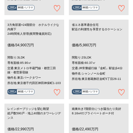
360度パノラマ
360度パノラマ
3方角部屋×24階部分 ホテルライクな
省エネ基準適合住宅
内廊下
駅近の利便性を享受するロケーション
24時間有人管理(夜間警備員対応)
価格/34,900万円
価格/5,980万円
間取り:3LDK
間取り:2SLDK
専有面積:85.90㎡
専有面積:60.37㎡
交通:東京メトロ半蔵門線・都営三田
交通:JR常磐緩行線『金町』駅徒歩4分
線・都営新宿線
物件名:シャンノール金町
物件名:東京パークタワー
所在地:東京都葛飾区金町5丁目26-11
所在地:東京都千代田区神田神保町1-103
360度パノラマ
360度パノラマ
レインボーブリッジを望む眺望
南東向き7階部分につき陽当たり良好
総戸数590戸・地上40階のタワーレジデ
8.16m²のプライベートポーチ付
ンス
価格/22,990万円
価格/22,490万円