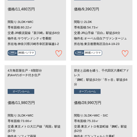
価格/11,480万円
価格/9,390万円
間取り:3LDK+WIC
間取り:2LDK
専有面積:80.22㎡
専有面積:54.73㎡
交通:JR横須賀線『新川崎』駅徒歩6分
交通:JR山手線『目白』駅徒歩8分
物件名:サウザンドシティ壱番館
物件名:オーベル目白アヴァンタージュ
所在地:神奈川県川崎市幸区新塚越1-2
所在地:東京都豊島区目白4-19-23
360度パノラマ
360度パノラマ
4方角部屋住戸・6階部分
歴史と品格を纏う、千代田区六番町アド
約4m²のポーチ付き住戸
レス
「麹町」駅徒歩2分/「市ヶ谷」駅徒歩6
分
オープンルーム
オープンルーム
価格/11,980万円
価格/28,990万円
間取り:3LDK+WIC
間取り:3LDK+WIC・SIC
専有面積:73.66㎡
専有面積:75.33㎡
交通:東京メトロ大江戸線『両国』駅徒
交通:東京メトロ有楽町線『麹町』駅徒
歩7分
歩2分
物件名:ソフィア両国
物件名:グランフォルム六番町