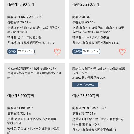
価格/14,490万円
価格/26,990万円
間取り:2LDK+2WIC・SIC
間取り:3LDK
専有面積:70.32㎡
専有面積:83.58㎡
交通:JR中央線・JR総武中央線『阿佐ヶ
交通:東京メトロ銀座線・東京メトロ半
谷』駅徒歩8分
蔵門線『表参道』駅徒歩5分
物件名:ピアース阿佐ヶ谷
物件名:インペリアル表参道
所在地:東京都杉並区阿佐谷北4-7-2
所在地:東京都渋谷区神宮前4-18-17
360度パノラマ
360度パノラマ
7路線6駅利用可・利便性の高い立地
閑静な渋谷区南平台町に佇む5階建低層
角部屋×専有面積73m²×天井高最大2550
レジデンス
㎜
約19.9帖の開放的なLDK
オープンルーム
価格/18,990万円
価格/23,390万円
間取り:3LDK+WIC
間取り:2LDK+WIC・SIC
専有面積:73.48㎡
専有面積:77.64㎡
交通:東京メトロ日比谷線『小伝馬町』
交通:JR山手線・他『渋谷』駅徒歩8分
駅徒歩2分
物件名:南平台ハウス
物件名:アスコットパーク日本橋小伝馬
所在地:東京都渋谷区南平台町7-6
町