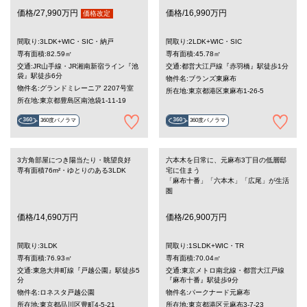
価格/27,990万円
価格/16,990万円
価格改定
間取り:3LDK+WIC・SIC・納戸
間取り:2LDK+WIC・SIC
専有面積:82.59㎡
専有面積:45.78㎡
交通:JR山手線・JR湘南新宿ライン『池
交通:都営大江戸線『赤羽橋』駅徒歩1分
袋』駅徒歩6分
物件名:ブランズ東麻布
物件名:グランドミレーニア 2207号室
所在地:東京都港区東麻布1-26-5
所在地:東京都豊島区南池袋1-11-19
360度パノラマ
360度パノラマ
3方角部屋につき陽当たり・眺望良好
六本木を日常に、元麻布3丁目の低層邸
専有面積76m²・ゆとりのある3LDK
宅に住まう
「麻布十番」「六本木」「広尾」が生活
圏
価格/14,690万円
価格/26,900万円
間取り:3LDK
間取り:1SLDK+WIC・TR
専有面積:76.93㎡
専有面積:70.04㎡
交通:東急大井町線『戸越公園』駅徒歩5
交通:東京メトロ南北線・都営大江戸線
分
『麻布十番』駅徒歩9分
物件名:ロネスタ戸越公園
物件名:パークナード元麻布
所在地:東京都品川区豊町4-5-21
所在地:東京都港区元麻布3-7-23