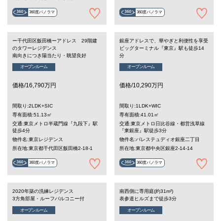
360度パノラマ
360度パノラマ
ー千代田区飯田橋ーアドレス 29階建
銀座アドレスで、華やぎと利便性を享受
のタワーレジデンス
ビッグターミナル『東京』駅も徒歩14
南向きにつき陽当たり・眺望良好
分
オープンルーム
オープンルーム
価格/16,790万円
価格/10,290万円
間取り:2LDK+SIC
間取り:1LDK+WIC
専有面積:51.13㎡
専有面積:41.01㎡
交通:東京メトロ半蔵門線『九段下』駅
交通:東京メトロ日比谷線・都営浅草線
徒歩4分
『東銀座』駅徒歩3分
物件名:東京レジデンス
物件名:パレステュディオ銀座二丁目
所在地:東京都千代田区飯田橋2-18-1
所在地:東京都中央区銀座2-14-14
360度パノラマ
360度パノラマ
2020年築の洗練レジデンス
南西側に専用庭(約31m²)
3方角部屋・ルーフバルコニー付
表参道ヒルズまで徒歩3分
オープンルーム
オープンルーム