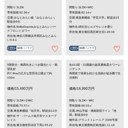
間取り:3LDK
間取り:3LDK+WIC
専有面積:82.36㎡
専有面積:82.14㎡
交通:みなとみらい線『みなとみらい』
交通:東急東横線『学芸大学』駅徒歩15
駅徒歩6分
分
物件名:BrilliaGrandeみなとみらいパー
物件名:碑文谷ヒルズサレジオ通り
クフロントタワー
所在地:東京都目黒区碑文谷1-26-18
所在地:神奈川県横浜市西区みなとみら
い5-3-1
360度パノラマ
360度パノラマ
5階部分・南西向きにつき陽当たり・眺
全411邸・31階建の超高層免震タワーレ
望良好
ジデンス
約7.9haの広大な世田谷公園まで約
再開発で発展を続ける池袋が徒歩圏で生
100m
活便利
価格/15,490万円
価格/16,990万円
間取り:3LDK+2WIC
間取り:3LDK+ WIC
専有面積:70.57㎡
専有面積:68.03㎡
交通:東急東横線『祐天寺』駅徒歩11分
交通:JR山手線・湘南新宿ライン『池
袋』駅徒歩6分
物件名:ザ・パームス祐天寺マスタープ
レイス
物件名:グランドミレーニア 2306号室
所在地:東京都世田谷区下馬1-55-22
所在地:東京都豊島区南池袋1-11-19