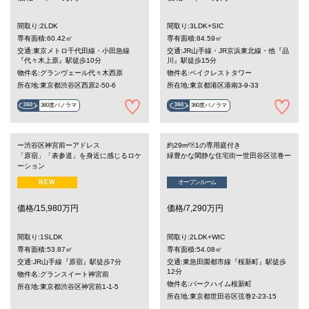
間取り:2LDK
間取り:3LDK+SIC
専有面積:60.42㎡
専有面積:84.59㎡
交通:東京メトロ千代田線・小田急線
交通:JR山手線・JR京浜東北線・他『品
『代々木上原』駅徒歩10分
川』駅徒歩15分
物件名:グランヴェール代々木西原
物件名:ベイクレストタワー
所在地:東京都渋谷区西原2-50-6
所在地:東京都港区港南3-9-33
360度パノラマ
360度パノラマ
ー渋谷区神宮前ーアドレス
約29m²※1の専用庭付き
「原宿」「表参道」を身近に感じるロケ
緑豊かな閑静な住宅街ー世田谷区弦巻ー
ーション
NEW
オープンルーム
価格/15,980万円
価格/7,290万円
間取り:1SLDK
間取り:2LDK+WIC
専有面積:53.87㎡
専有面積:54.08㎡
交通:JR山手線『原宿』駅徒歩7分
交通:東急田園都市線『桜新町』駅徒歩
12分
物件名:グランスイート神宮前
物件名:パークハイム桜新町
所在地:東京都渋谷区神宮前1-1-5
所在地:東京都世田谷区弦巻2-23-15