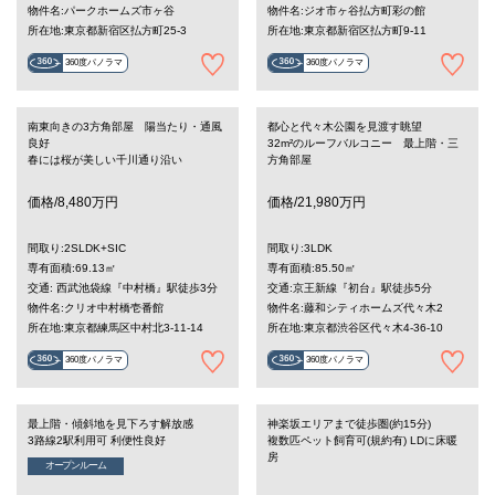
物件名:パークホームズ市ヶ谷
物件名:ジオ市ヶ谷払方町彩の館
所在地:東京都新宿区払方町25-3
所在地:東京都新宿区払方町9-11
360度パノラマ
360度パノラマ
南東向きの3方角部屋 陽当たり・通風
都心と代々木公園を見渡す眺望
良好
32m²のルーフバルコニー 最上階・三
春には桜が美しい千川通り沿い
方角部屋
価格/8,480万円
価格/21,980万円
間取り:2SLDK+SIC
間取り:3LDK
専有面積:69.13㎡
専有面積:85.50㎡
交通: 西武池袋線『中村橋』駅徒歩3分
交通:京王新線『初台』駅徒歩5分
物件名:クリオ中村橋壱番館
物件名:藤和シティホームズ代々木2
所在地:東京都練馬区中村北3-11-14
所在地:東京都渋谷区代々木4-36-10
360度パノラマ
360度パノラマ
最上階・傾斜地を見下ろす解放感
神楽坂エリアまで徒歩圏(約15分)
3路線2駅利用可 利便性良好
複数匹ペット飼育可(規約有) LDに床暖
房
オープンルーム