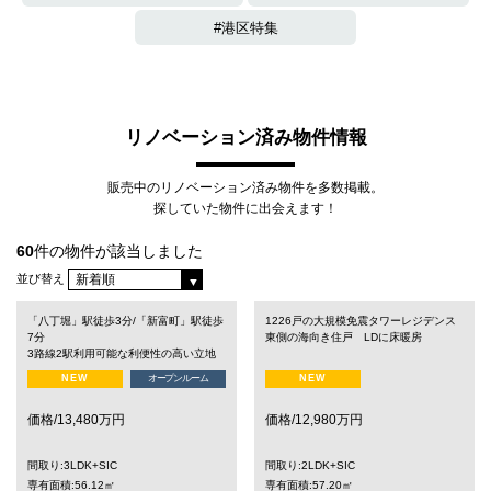
港区特集
リノベーション済み物件情報
販売中のリノベーション済み物件を多数掲載。
探していた物件に出会えます！
60
件の物件が該当しました
並び替え
「八丁堀」駅徒歩3分/「新富町」駅徒歩
1226戸の大規模免震タワーレジデンス
7分
東側の海向き住戸 LDに床暖房
3路線2駅利用可能な利便性の高い立地
NEW
オープンルーム
NEW
価格/13,480万円
価格/12,980万円
間取り:3LDK+SIC
間取り:2LDK+SIC
専有面積:56.12㎡
専有面積:57.20㎡