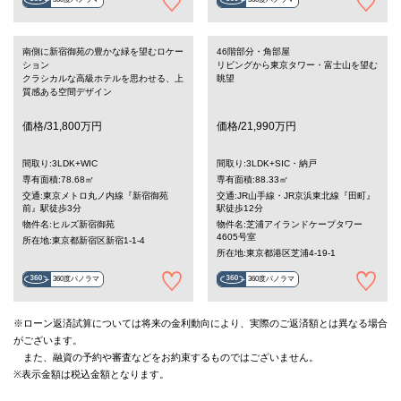
360度パノラマ
360度パノラマ
南側に新宿御苑の豊かな緑を望むロケー
46階部分・角部屋
ション
リビングから東京タワー・富士山を望む
クラシカルな高級ホテルを思わせる、上
眺望
質感ある空間デザイン
価格/31,800万円
価格/21,990万円
間取り:3LDK+WIC
間取り:3LDK+SIC・納戸
専有面積:78.68㎡
専有面積:88.33㎡
交通:東京メトロ丸ノ内線『新宿御苑
交通:JR山手線・JR京浜東北線『田町』
前』駅徒歩3分
駅徒歩12分
物件名:ヒルズ新宿御苑
物件名:芝浦アイランドケープタワー
4605号室
所在地:東京都新宿区新宿1-1-4
所在地:東京都港区芝浦4-19-1
360度パノラマ
360度パノラマ
※ローン返済試算については将来の金利動向により、実際のご返済額とは異なる場合
がございます。
また、融資の予約や審査などをお約束するものではございません。
※表示金額は税込金額となります。