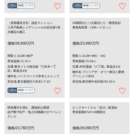
360度パノラマ
360度パノラマ
〈長期優良住宅〉認定マンション
26階部分につき陽当たり・眺望良好
三井不動産レジデンシャル㈱旧分譲×清
東南角部屋・LDKハイサッシ
水建設㈱施工
価格/39,900万円
価格/23,990万円
間取り:2LDK+納戸
間取り:2LDK+WIC・SIC
専有面積:71.37㎡
専有面積:73.30㎡
交通:東京メトロ南北線『六本木一丁
交通:JR京葉線『八丁堀』駅徒歩1分
目』駅徒歩3分
物件名:ブリリアザ・タワー東京八重洲
物件名:パークコート六本木ヒルトップ
アベニュー2601
所在地:東京都港区六本木1-7-10
所在地:東京都中央区新川2-10-1
360度パノラマ
晴海運河を望む、開放的な眺望
ビッグターミナル『品川』駅直結
総戸数756戸・地上54階建のタワーレジ
専有面積87m²×19階部分
デンス
価格/23,780万円
価格/28,990万円