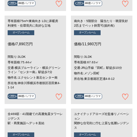
360度パノラマ
360度パノラマ
専有面積75m²×東南向き LDに床暖房
南向き・5階部分 陽当たり・眺望良好
利便性・住環境共に良好な立地
2匹までペット飼育可(規約有)
オープンルーム
オープンルーム
価格/7,890万円
価格/11,980万円
間取り:3LDK
間取り:3LDK
専有面積:75.44㎡
専有面積:67.63㎡
交通:横浜ブルーライン・横浜グリーン
交通:JR山手線『田町』駅徒歩10分
ライン『センター南』駅徒歩7分
物件名:メゾン田町
物件名:エクセレント港北センター南
所在地:東京都港区芝浦4-8-12
所在地:神奈川県横浜市都筑区荏田東4-
1-14
360度パノラマ
360度パノラマ
全469邸・41階建ての高層免震タワーレ
ユナイテッドアローズ社監修リノベーシ
ジデンス
ョン
駅・商業施設へデッキ直結
閑静な住宅街に佇む上質な低層レジデン
ス
オープンルーム
オープンルーム