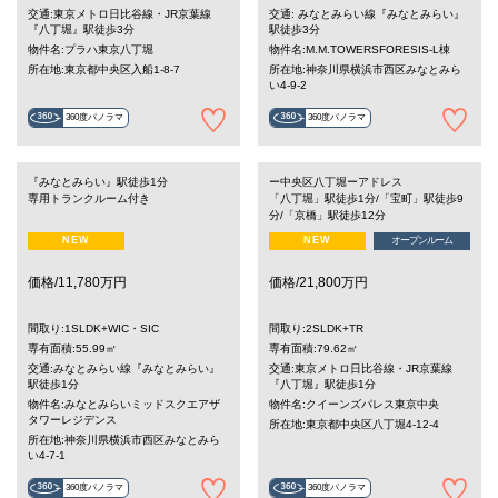
交通:東京メトロ日比谷線・JR京葉線
交通: みなとみらい線『みなとみらい』
『八丁堀』駅徒歩3分
駅徒歩3分
物件名:プラハ東京八丁堀
物件名:M.M.TOWERSFORESIS-L棟
所在地:東京都中央区入船1-8-7
所在地:神奈川県横浜市西区みなとみら
い4-9-2
360度パノラマ
360度パノラマ
『みなとみらい』駅徒歩1分
ー中央区八丁堀ーアドレス
専用トランクルーム付き
「八丁堀」駅徒歩1分/「宝町」駅徒歩9
分/「京橋」駅徒歩12分
NEW
NEW
オープンルーム
価格/11,780万円
価格/21,800万円
間取り:1SLDK+WIC・SIC
間取り:2SLDK+TR
専有面積:55.99㎡
専有面積:79.62㎡
交通:みなとみらい線『みなとみらい』
交通:東京メトロ日比谷線・JR京葉線
駅徒歩1分
『八丁堀』駅徒歩1分
物件名:みなとみらいミッドスクエアザ
物件名:クイーンズパレス東京中央
タワーレジデンス
所在地:東京都中央区八丁堀4-12-4
所在地:神奈川県横浜市西区みなとみら
い4-7-1
360度パノラマ
360度パノラマ