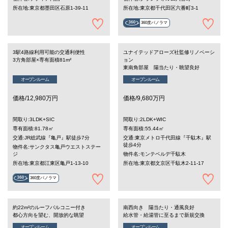
所在地:東京都墨田区石原1-39-11
所在地:東京都千代田区六番町3-1
360度パノラマ
3駅4路線利用可能の交通利便性
ユナイテッドアローズ社監修リノベーシ
3方角部屋×専有面積81m²
ョン
東南角部屋 陽当たり・眺望良好
オープンルーム
オープンルーム
価格/12,980万円
価格/9,680万円
間取り:3LDK+SIC
間取り:2LDK+WIC
専有面積:81.78㎡
専有面積:55.44㎡
交通:JR総武線『亀戸』駅徒歩7分
交通:東京メトロ千代田線『千駄木』駅
徒歩4分
物件名:サンクタス亀戸ウエストステー
ジ
物件名:モンテベルデ千駄木
所在地:東京都江東区亀戸1-13-10
所在地:東京都文京区千駄木2-11-17
360度パノラマ
約22m²のルーフバルコニー付き
南西向き 陽当たり・通風良好
都心方向を望む、開放的な眺望
給水管・給湯管に至るまで新規交換
オープンルーム
オープンルーム