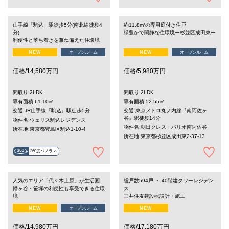
山手線「駒込」駅徒歩5分(南北線徒歩4
約11.8m²の専用庭付き住戸
分)
緑豊かで閑静な住環境ー杉並区成田東ー
利便性と落ち着きを兼ね備えた住環境
NEW
オープンルーム
NEW
オープンルーム
価格/14,580万円
価格/5,980万円
間取り:2LDK
間取り:2LDK
専有面積:61.10㎡
専有面積:52.55㎡
交通:JR山手線『駒込』駅徒歩5分
交通:東京メトロ丸ノ内線『南阿佐ヶ
谷』駅徒歩14分
物件名:ウェリス駒込レジデンス
物件名:朝日クレス・パリオ南阿佐谷
所在地:東京都豊島区駒込1-10-4
所在地:東京都杉並区成田東2-37-13
360度パノラマ
人気のエリア「代々木上原」が生活圏
総戸数594戸 ・ 40階建タワーレジデン
幡ヶ谷・笹塚の利便性も享受できる住環
ス
境
三井住友建設㈱設計・施工
NEW
オープンルーム
NEW
価格/14,980万円
価格/17,180万円