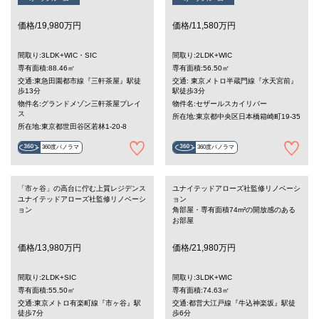
価格/19,980万円
価格/11,580万円
間取り:3LDK+WIC・SIC
間取り:2LDK+WIC
専有面積:88.46㎡
専有面積:56.50㎡
交通:東急田園都市線『三軒茶屋』駅徒
交通: 東京メトロ半蔵門線『水天宮前』
歩13分
駅徒歩3分
物件名:グランドメゾン三軒茶屋プレイ
物件名:セザールスカイリバー
ス
所在地:東京都中央区日本橋箱崎町19-35
所在地:東京都世田谷区若林1-20-8
360度パノラマ
360度パノラマ
「市ヶ谷」の高台に佇む上質レジデンス
ユナイテッドアローズ社監修リノベーシ
ユナイテッドアローズ社監修リノベーシ
ョン
ョン
角部屋・専有面積74m²の開放感のある
お部屋
価格/13,980万円
価格/21,980万円
間取り:2LDK+SIC
間取り:3LDK+WIC
専有面積:55.50㎡
専有面積:74.63㎡
交通:東京メトロ有楽町線『市ヶ谷』駅
交通:都営大江戸線『牛込神楽坂』駅徒
徒歩7分
歩6分