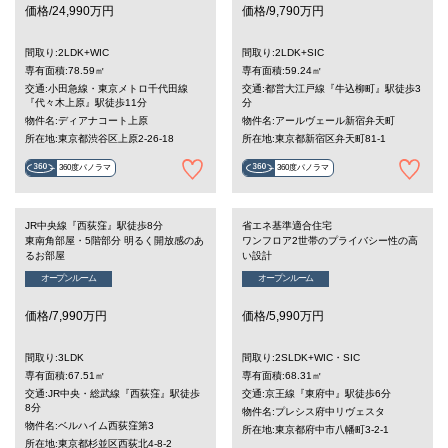
価格/24,990万円
価格/9,790万円
間取り:2LDK+WIC
間取り:2LDK+SIC
専有面積:78.59㎡
専有面積:59.24㎡
交通:小田急線・東京メトロ千代田線
交通:都営大江戸線『牛込柳町』駅徒歩3
『代々木上原』駅徒歩11分
分
物件名:ディアナコート上原
物件名:アールヴェール新宿弁天町
所在地:東京都渋谷区上原2-26-18
所在地:東京都新宿区弁天町81-1
360度パノラマ
360度パノラマ
JR中央線『西荻窪』駅徒歩8分
省エネ基準適合住宅
東南角部屋・5階部分 明るく開放感のあ
ワンフロア2世帯のプライバシー性の高
るお部屋
い設計
オープンルーム
オープンルーム
価格/7,990万円
価格/5,990万円
間取り:3LDK
間取り:2SLDK+WIC・SIC
専有面積:67.51㎡
専有面積:68.31㎡
交通:JR中央・総武線『西荻窪』駅徒歩
交通:京王線『東府中』駅徒歩6分
8分
物件名:プレシス府中リヴェスタ
物件名:ベルハイム西荻窪第3
所在地:東京都府中市八幡町3-2-1
所在地:東京都杉並区西荻北4-8-2