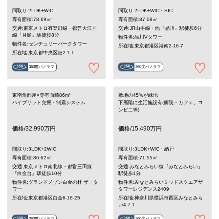
間取り:2LDK+WIC
間取り:2LDK+WIC・SIC
専有面積:78.69㎡
専有面積:87.08㎡
交通:東京メトロ有楽町線・都営大江戸
交通:JR山手線・他『品川』駅徒歩6分
線『月島』駅徒歩8分
物件名:品川Vタワー
物件名:センチュリーパークタワー
所在地:東京都港区港南2-16-7
所在地:東京都中央区佃2-1-1
360度パノラマ
360度パノラマ
東南角部屋×専有面積86m²
敷地の45%が緑地
ハイブリット免振・制震システム
下層階に生活施設有(病院・カフェ、コ
ンビニ等)
価格/32,990万円
価格/15,490万円
間取り:3LDK+2WIC
間取り:3LDK+WIC・納戸
専有面積:86.62㎡
専有面積:71.55㎡
交通:東京メトロ南北線・都営三田線
交通:みなとみらい線『みなとみらい』
『白金台』駅徒歩10分
駅徒歩1分
物件名:グランドメゾン白金の杜 ザ・タ
物件名:みなとみらいミッドスクエアザ
ワー
タワーレジデンス2409
所在地:東京都港区白金6-16-25
所在地:神奈川県横浜市西区みなとみら
い4-7-1