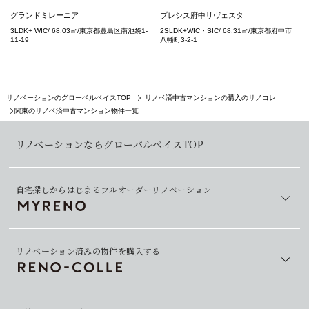
グランドミレーニア
プレシス府中リヴェスタ
3LDK+ WIC/ 68.03㎡/東京都豊島区南池袋1-
2SLDK+WIC・SIC/ 68.31㎡/東京都府中市
11-19
八幡町3-2-1
リノベーションのグローベルベイスTOP
リノベ済中古マンションの購入のリノコレ
関東のリノベ済中古マンション物件一覧
リノベーションならグローバルベイスTOP
自宅探しからはじまるフルオーダーリノベーション
リノベーション済みの物件を購入する