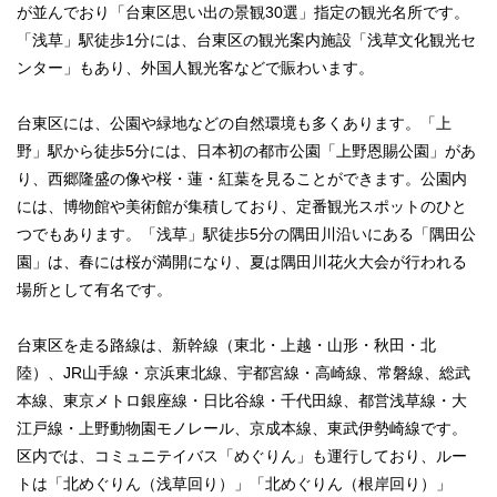
が並んでおり「台東区思い出の景観30選」指定の観光名所です。
「浅草」駅徒歩1分には、台東区の観光案内施設「浅草文化観光セ
ンター」もあり、外国人観光客などで賑わいます。
台東区には、公園や緑地などの自然環境も多くあります。「上
野」駅から徒歩5分には、日本初の都市公園「上野恩賜公園」があ
り、西郷隆盛の像や桜・蓮・紅葉を見ることができます。公園内
には、博物館や美術館が集積しており、定番観光スポットのひと
つでもあります。「浅草」駅徒歩5分の隅田川沿いにある「隅田公
園」は、春には桜が満開になり、夏は隅田川花火大会が行われる
場所として有名です。
台東区を走る路線は、新幹線（東北・上越・山形・秋田・北
陸）、JR山手線・京浜東北線、宇都宮線・高崎線、常磐線、総武
本線、東京メトロ銀座線・日比谷線・千代田線、都営浅草線・大
江戸線・上野動物園モノレール、京成本線、東武伊勢崎線です。
区内では、コミュニテイバス「めぐりん」も運行しており、ルー
トは「北めぐりん（浅草回り）」「北めぐりん（根岸回り）」