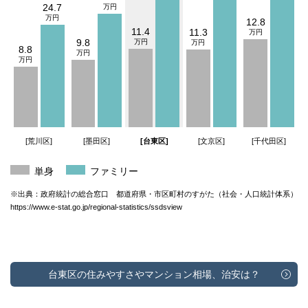
24.7
12.8
11.4
11.3
9.8
8.8
[荒川区]
[墨田区]
[台東区]
[文京区]
[千代田区]
単身
ファミリー
※出典：政府統計の総合窓口 都道府県・市区町村のすがた（社会・人口統計体系）
https://www.e-stat.go.jp/regional-statistics/ssdsview
台東区の住みやすさやマンション相場、治安は？