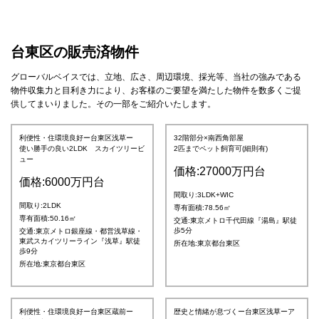
台東区の販売済物件
グローバルベイスでは、立地、広さ、周辺環境、採光等、当社の強みである
物件収集力と目利き力により、お客様のご要望を満たした物件を数多くご提
供してまいりました。その一部をご紹介いたします。
利便性・住環境良好ー台東区浅草ー
32階部分×南西角部屋
使い勝手の良い2LDK スカイツリービ
2匹までペット飼育可(細則有)
ュー
価格:27000万円台
価格:6000万円台
間取り:3LDK+WIC
間取り:2LDK
専有面積:78.56㎡
専有面積:50.16㎡
交通:東京メトロ千代田線『湯島』駅徒
歩5分
交通:東京メトロ銀座線・都営浅草線・
東武スカイツリーライン『浅草』駅徒
所在地:東京都台東区
歩9分
所在地:東京都台東区
利便性・住環境良好ー台東区蔵前ー
歴史と情緒が息づくー台東区浅草ーア