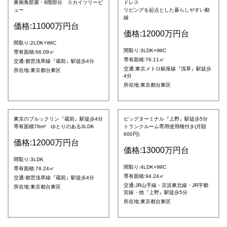
東南角部屋・8階部分 スカイツリービ
ドレス
ュー
リビングを起点とした暮らしやすい動
線
価格:11000万円台
価格:12000万円台
間取り:2LDK+WIC
間取り:3LDK+WIC
専有面積:66.09㎡
専有面積:76.11㎡
交通:都営浅草線『蔵前』駅徒歩4分
交通:東京メトロ銀座線『浅草』駅徒歩
所在地:東京都台東区
4分
所在地:東京都台東区
東京のブルックリン『蔵前』駅徒歩4分
ビッグターミナル『上野』駅徒歩5分
専有面積78m² ゆとりのある3LDK
トランクルーム専用使用権付き(月額
600円)
価格:12000万円台
価格:13000万円台
間取り:3LDK
間取り:4LDK+WIC
専有面積:78.24㎡
専有面積:94.24㎡
交通:都営浅草線『蔵前』駅徒歩4分
交通:JR山手線・京浜東北線・JR宇都
所在地:東京都台東区
宮線・他『上野』駅徒歩5分
所在地:東京都台東区