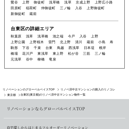
鶯谷
上野
御徒町
浅草橋
浅草
京成上野
上野広小路
田原町
稲荷町
仲御徒町
三ノ輪
入谷
上野御徒町
新御徒町
蔵前
台東区の詳細エリア
秋葉原
浅草
浅草橋
池之端
今戸
入谷
上野
上野公園
上野桜木
雷門
北上野
清川
蔵前
小島
寿
駒形
下谷
千束
台東
鳥越
西浅草
日本堤
根岸
橋場
花川戸
東浅草
東上野
松が谷
三筋
三ノ輪
元浅草
谷中
柳橋
竜泉
リノベーションのグローベルベイスTOP
リノベ済中古マンションの購入のリノコレ
台東区(東京都)のリノベ済中古マンション物件一覧
東京都
リノベーションならグローバルベイスTOP
自宅探しからはじまるフルオーダーリノベーション