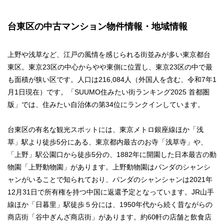
台東区の中古マンション物件情報・地域情報
上野や浅草など、江戸の風情を感じられる街並みが多い東京都台
東区。東京23区の中心からやや東側に位置し、東京23区の中で最
も面積が狭い区です。人口は216,084人（外国人を含む、令和7年1
月1日現在）です。「SUUMO住みたい街ランキング2025 首都圏
版」では、住みたい自治体の第34位にランクインしています。
台東区の有名な観光スポットには、東京メトロ銀座線ほか「浅
草」駅より徒歩5分にある、東京都内最古のお寺「浅草寺」や、
「上野」駅公園口から徒歩5分の、1882年に開園した日本最古の動
物園「上野動物園」があります。上野動物園はパンダのシャンシ
ャンがいることで知られており、パンダのシャンシャンは2021年
12月31日で所有権を持つ中国に返還予定となっています。JR山手
線ほか「日暮里」駅徒歩５分には、1950年代から続く昔ながらの
商店街「谷中ぎんざ商店街」があります。約60軒の店舗と飲食店