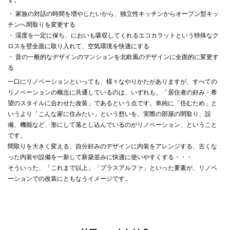
・ 家族の対話の時間を増やしたいから、独立性キッチンからオープン型キッ
チンへ間取りを変更する
・ 湿度を一定に保ち、においも吸収してくれるエコカラットという特殊なク
ロスを壁全面に取り入れて、空気環境を快適にする
・ 昔の一般的なデザインのマンションを北欧風のデザインに全面的に変更す
る
一口にリノベーションといっても、様々なやりかたがありますが、すべての
リノベーションの概念に共通しているのは、いずれも、「居住者の好み・希
望のスタイルに合わせた改装」であるという点です。単純に「住むため」と
いうより「こんな家に住みたい」という想いを、実際の部屋の間取り、設
備、機能など、形にして落とし込んでいるのがリノベーション、ということ
です。
間取りを大きく変える、自分好みのデザインに内装をアレンジする、古くな
った内装や設備を一新して新築並みに快適に使いやすくする・・・
そういった、「これまで以上」「プラスアルファ」といった要素が、リノベ
ーションでの改装にともなうイメージです。