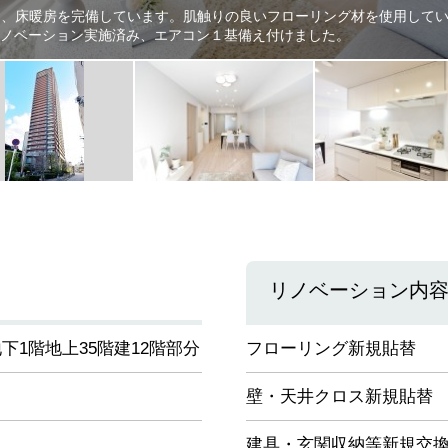
あり、床暖房を完備しています。肌触りの良いフローリング材を使用して
ノベーション実施済み、エアコン１基備え付けました。
リノベーション内
下1階地上35階建12階部分
フローリング新規貼替
壁・天井クロス新規貼替
建具・玄関収納等新規交