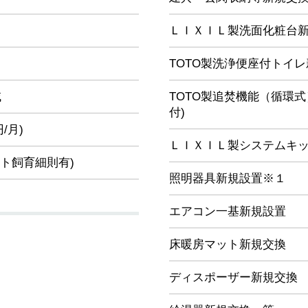
ＬＩＸＩＬ製洗面化粧台
TOTO製洗浄便座付トイ
域
TOTO製追焚機能（循環
付)
円/月)
ＬＩＸＩＬ製システムキッ
ット飼育細則有)
照明器具新規設置※１
エアコン一基新規設置
床暖房マット新規交換
ディスポーザー新規交換