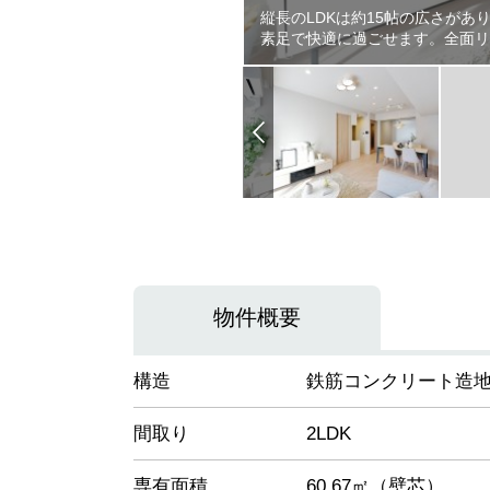
縦長のLDKは約15帖の広さが
素足で快適に過ごせます。全面リ
物件概要
構造
鉄筋コンクリート造地
間取り
2LDK
専有面積
60.67㎡（壁芯）