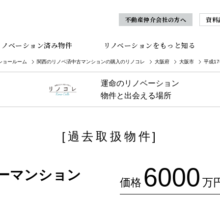
不動産仲介会社の方へ
資料
リノベーション済み物件
リノベーションをもっと知る
ショールーム
関西のリノベ済中古マンションの購入のリノコレ
大阪府
大阪市
平成1
運命のリノベーション
物件と出会える場所
[過去取扱物件]
6000
ワーマンション
価格
万