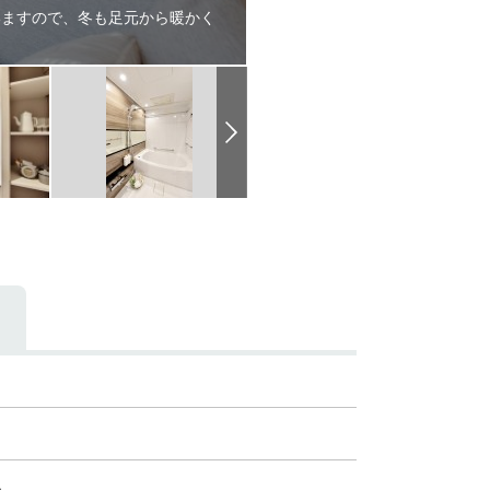
いますので、冬も足元から暖かく
容
換