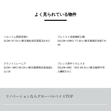
よく見られている物件
ベルハイム西荻窪第3
プレミスト赤坂檜町公園
3LDK/ 67.51㎡/東京都杉並区西荻北4-8-2
2SLDK+2WIC/ 77.40㎡/東京都港区赤坂7-6-
45
グランドミレーニア
プレシス府中リヴェスタ
3LDK+ WIC/ 68.03㎡/東京都豊島区南池袋1-
2SLDK+WIC・SIC/ 68.31㎡/東京都府中市
11-19
八幡町3-2-1
リノベーションならグローバルベイスTOP