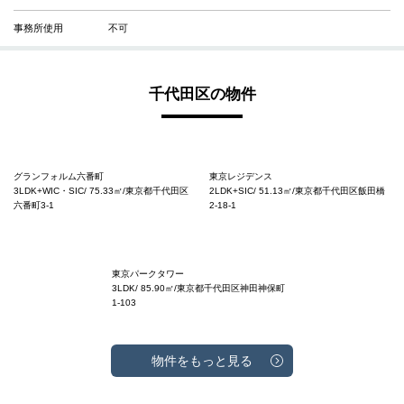
事務所使用
不可
千代田区の物件
グランフォルム六番町
東京レジデンス
3LDK+WIC・SIC/ 75.33㎡/東京都千代田区
2LDK+SIC/ 51.13㎡/東京都千代田区飯田橋
六番町3-1
2-18-1
東京パークタワー
3LDK/ 85.90㎡/東京都千代田区神田神保町
1-103
物件をもっと見る