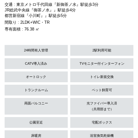
交通 : 東京メトロ千代田線『新御茶ノ水』駅徒歩3分
JR総武中央線『御茶ノ水』』駅徒歩4分
都営新宿線『小川町』』駅徒歩5分
間取り : 2LDK+WIC・TR
専有面積 : 76.38 ㎡
24時間有人管理
2駅利用可能
CATV導入済み
TVモニター付インターフォン
オートロック
トイレ新規交換
トランクルーム
ペット飼育可
両面バルコニー
光ファイバー導入済
（共用部まで）
公園至近
宅配ボックス
床暖房
浴室換気乾燥機