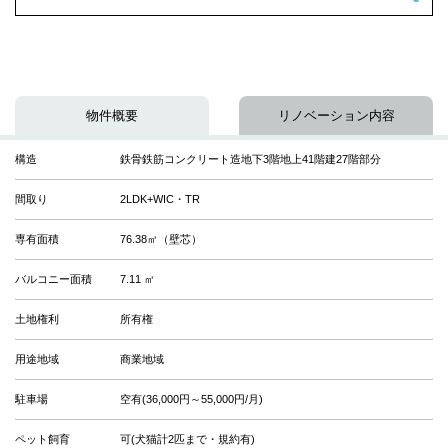
物件概要
リノベーション内容
構造
鉄骨鉄筋コンクリート造地下3階地上41階建27階部分
間取り
2LDK+WIC・TR
専有面積
76.38㎡（壁芯）
バルコニー面積
7.11 ㎡
土地権利
所有権
用途地域
商業地域
駐車場
空有(36,000円～55,000円/月)
ペット飼育
可(犬猫計2匹まで・規約有)