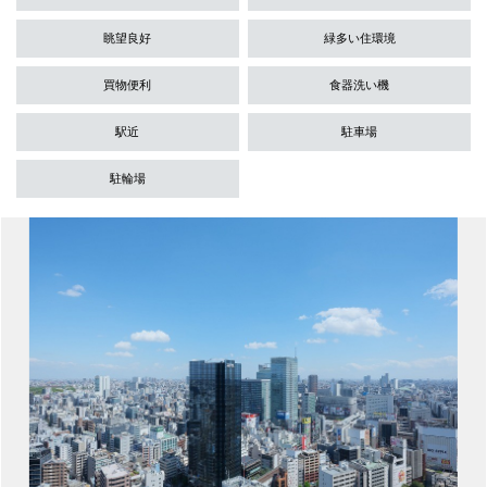
眺望良好
緑多い住環境
買物便利
食器洗い機
駅近
駐車場
駐輪場